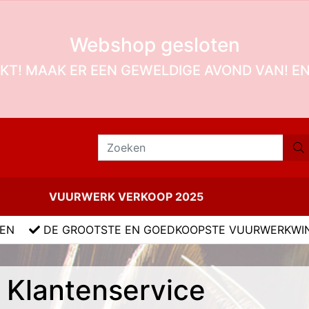
Webshop gesloten
KT! MAAK ER EEN GEWELDIGE AVOND VAN! E
VUURWERK VERKOOP 2025
LEN
DE GROOTSTE EN GOEDKOOPSTE VUURWERKWI
Klantenservice