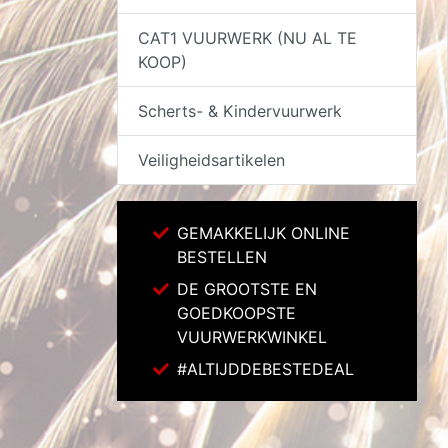
CAT1 VUURWERK (NU AL TE
KOOP)
Scherts- & Kindervuurwerk
Veiligheidsartikelen
GEMAKKELIJK ONLINE
BESTELLEN
DE GROOTSTE EN
GOEDKOOPSTE
VUURWERKWINKEL
#ALTIJDDEBESTEDEAL