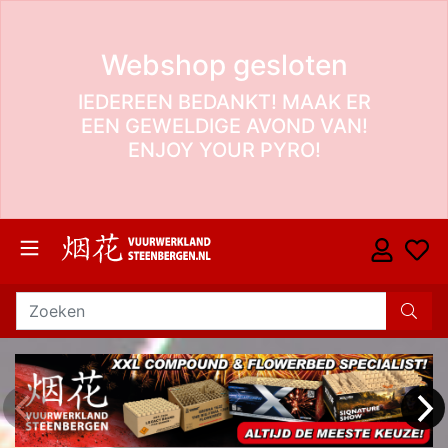
Webshop gesloten
IEDEREEN BEDANKT! MAAK ER
EEN GEWELDIGE AVOND VAN!
ENJOY YOUR PYRO!