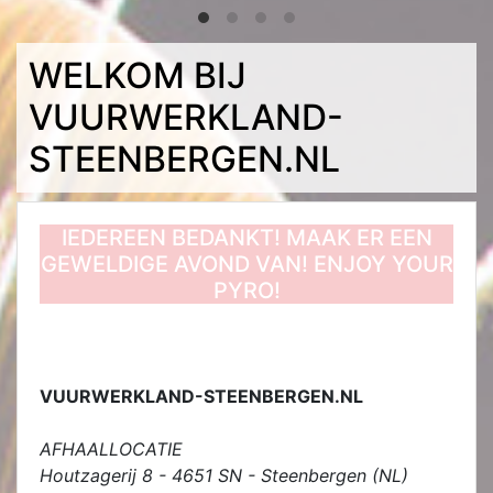
WELKOM BIJ
VUURWERKLAND-
STEENBERGEN.NL
IEDEREEN BEDANKT! MAAK ER EEN
GEWELDIGE AVOND VAN! ENJOY YOUR
PYRO!
VUURWERKLAND-STEENBERGEN.NL
AFHAALLOCATIE
Houtzagerij 8 - 4651 SN - Steenbergen (NL)