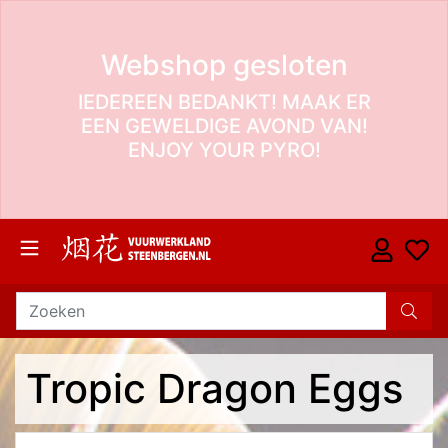
Webshop gesloten
IEDEREEN BEDANKT! MAAK ER
EEN GEWELDIGE AVOND VAN!
ENJOY YOUR PYRO!
Tropic Dragon Eggs