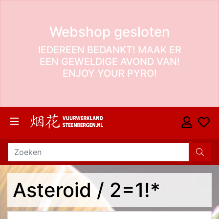
Webshop gesloten
IEDEREEN BEDANKT! MAAK ER
EEN GEWELDIGE AVOND VAN!
ENJOY YOUR PYRO!
Asteroid / 2=1!*