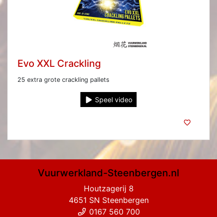
Evo XXL Crackling
25 extra grote crackling pallets
Speel video
Vuurwerkland-Steenbergen.nl
Houtzagerij 8
4651 SN Steenbergen
0167 560 700