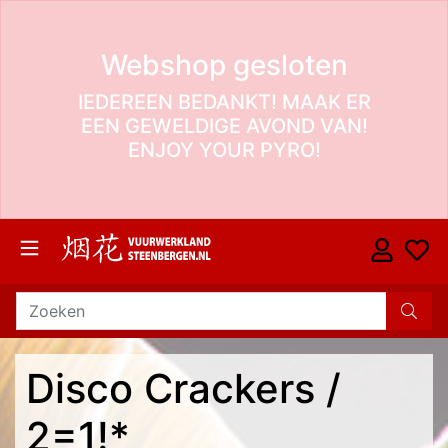
Webshop gesloten
IEDEREEN BEDANKT! MAAK ER
EEN GEWELDIGE AVOND VAN!
ENJOY YOUR PYRO!
Disco Crackers /
2=1!*