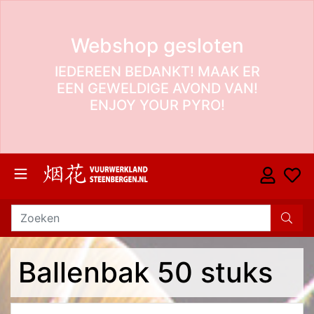
Webshop gesloten
IEDEREEN BEDANKT! MAAK ER
EEN GEWELDIGE AVOND VAN!
ENJOY YOUR PYRO!
Ballenbak 50 stuks