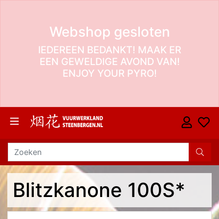
Webshop gesloten
IEDEREEN BEDANKT! MAAK ER
EEN GEWELDIGE AVOND VAN!
ENJOY YOUR PYRO!
Blitzkanone 100S*